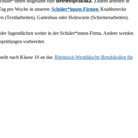
 Schüler*innen insgesamt fünf
Betriebspraktika
. Zudem arbeiten in
 Tag pro Woche in unseren
Schüler*innen-Firmen
Knabberecke
en (Textilarbeiten), Gartenbau oder Holzwurm (Schreinerarbeiten).
e der Jugendlichen weiter in der Schüler*innen-Firma. Andere werden
ssprüfungen vorbereitet.
hseln nach Klasse 10 an das
Rheinisch-Westfälische Berufskolleg für