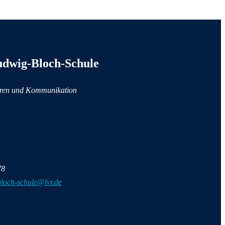
nformationen
dwig-Bloch-Schule
ren und Kommunikation
78
bloch-schule@lvr.de