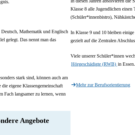
In diesen Jahren absolvieren die
gnis.
Klasse 8 alle Jugendlichen einen
(Schüler*innenbistro), Nähkästch
in Deutsch, Mathematik und Englisch
In Klasse 9 und 10 bleiben einig
llel gelegt. Das nennt man das
gezielt auf die Zentralen Abschlu
Viele unserer Schüler*innen wec
Hörgeschädigte (RWB)
in
Essen
.
esonders stark sind, können auch am
Mehr zur Berufsorientierung
e die eigene Klassengemeinschaft
nem Fach langsamer zu lernen, wenn
ndere Angebote