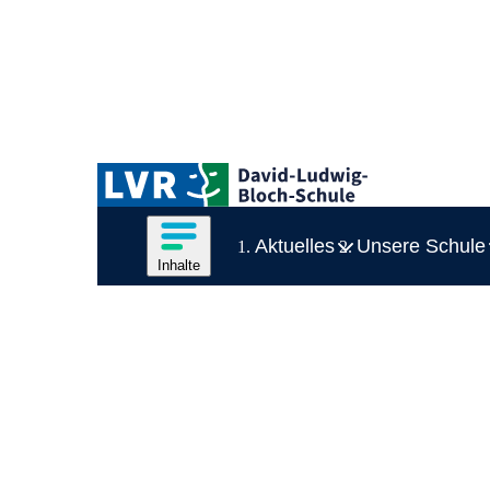
Zum Hauptinhalt springen
Logo der LVR-David-Ludwig-Bloch-Schule
Hauptnavigation
Inhalte des Menüs anzeigen
Aktuelles
Unsere Schule
Inhalte
Inhaltsmenü
Ende des Seitenheaders.