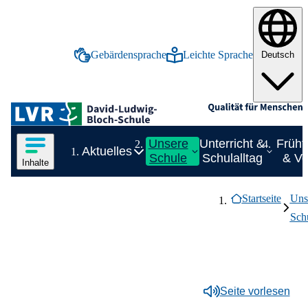
tinhalt springen
Gebärdensprache
Leichte Sprache
Deutsch
Inhalte in deutscher Gebärdensprache anze
Inhalte in leichter Spr
Logo der LVR-David-Ludwig-Bloch-Schule
Hauptnavigation
Inhalte des Menüs anzeigen
Unsere
Unterricht &
Frühf
Aktuelles
Zeige Unterelement zu Aktuelles
Zei
Schule
Schulalltag
& Vo
Inhalte
Inhaltsmenü
Breadcrumb-Navigation
Ende des Seitenheaders.
Aktuelles
Startseite
Uns
Zeige Unterelement zu Aktuelles
Überblick:
Aktuelles
Unsere Schule
Sch
Zeige Unterelement zu Unsere Schule
Überblick:
Unsere Schule
Unterricht & Schulalltag
Termine
Zeige Unterelement zu Unterricht & Sc
Überblick:
Unterricht &
Frühförderung & Vorschule
Unser Profil
Zeige Unterelement zu Frühförderu
Neuigkeiten
Zeige Unterelement zu Unser Profil
Gemeinsames Lernen
Überblick:
Frühförderung &
Schulalltag
Überblick:
Unser
Team
Zeige Unterelement zu Team
Vorschule
Kindergarten
Anmeldung & Hospitation
Überblick:
Team
Schulabschlüsse
Profil
Seite vorlesen
Frühförderung
Beratung
Schülerbeförderung
Unser Team
Über unsere Schule
Unterricht & Förderung
Zeige Unterelement zu U