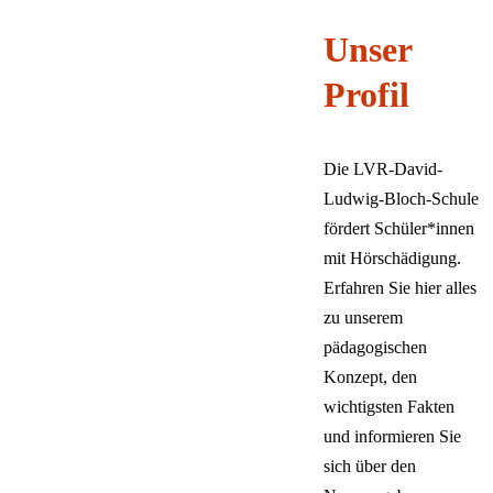
Unterrichtszeiten
Vorschule
Überblick:
Unterricht &
Förderverein
Stellenangebote
Unsere
Unser
Förderung
Offene Ganztagsschule
Kontakt & Anfahrt
FSJ &
Schulordnung
Deutsch
Sprachauswahl
Primarstufe
Schulsozialarbeit
Bundesfreiwilligendienst
David Ludwig
Profil
Schließen
Inhalte des Menüs ausblenden
Sekundarstufe I
Krankmeldung & Beurlaubung
Praktikum
Bloch
Berufsorientierung
Zurück
Die LVR-David-
Ludwig-Bloch-Schule
Deutsch
fördert Schüler*innen
English
Русский
mit Hörschädigung.
Türkçe
Erfahren Sie hier alles
Polski
zu unserem
Nederlands
pädagogischen
Français
Español
Konzept, den
Italiano
wichtigsten Fakten
und informieren Sie
sich über den